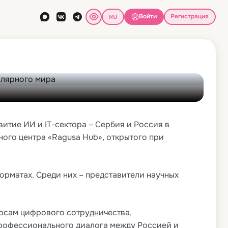
трудничества России
Войти
Регистрация
олярного мира
итие ИИ и IT-сектора – Сербия и Россия в
го центра «Ragusa Hub», открытого при
орматах. Среди них – представители научных
осам цифрового сотрудничества,
профессионального диалога между Россией и