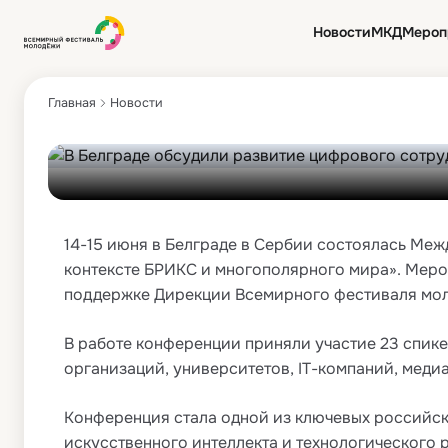
В Белграде обсудил
Новости
МКД
Мероп
и Сербии в к
Главная
Новости
14-15 июня в Белграде в Сербии состоялась Меж
контексте БРИКС и многополярного мира». Мер
поддержке Дирекции Всемирного фестиваля мол
В работе конференции приняли участие 23 спике
организаций, университетов, IT-компаний, мед
Конференция стала одной из ключевых российс
искусственного интеллекта и технологического