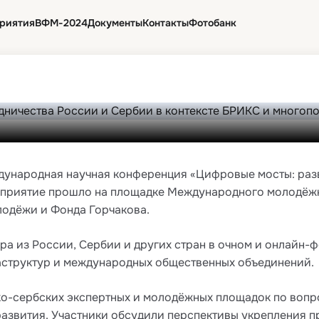
и развитие цифрового со
риятия
ВФМ-2024
Документы
Контакты
Фотобанк
онтексте БРИКС и многоп
16 июн. 2026 г., 07:00
дународная научная конференция «Цифровые мосты: разв
оприятие прошло на площадке Международного молодёжно
одёжи и Фонда Горчакова.
ра из России, Сербии и других стран в очном и онлайн-ф
иаструктур и международных общественных объединений.
ко-сербских экспертных и молодёжных площадок по вопр
 развития. Участники обсудили перспективы укрепления 