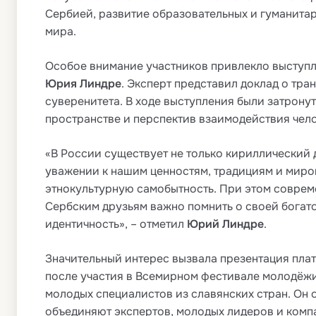
Сербией, развитие образовательных и гуманита
мира.
Особое внимание участников привлекло выступ
Юрия Линдре
. Эксперт представил доклад о тр
суверенитета. В ходе выступления были затрон
пространстве и перспектив взаимодействия чело
«В России существует не только кириллический д
уважении к нашим ценностям, традициям и миро
этнокультурную самобытность. При этом совреме
Сербским друзьям важно помнить о своей богат
идентичность», – отметил
Юрий Линдре
.
Значительный интерес вызвала презентация плат
после участия в Всемирном фестивале молодёжи
молодых специалистов из славянских стран. Он о
объединяют экспертов, молодых лидеров и компа