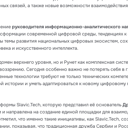
рных связей, а также новые возможности взаимодейств
ление
руководителя информационно-аналитического нап
ансформации современной цифровой среды, тенденциях к
уты темы развития национальных цифровых экосистем, со
века и искусственного интеллекта.
омен верхнего уровня, но и Рунет как комплексная сист
воззрению. Сегодня особенно важно не потерять себя в 
нные технологии требуют не только технических компете
ой истории и уметь адаптироваться к новому цифровому
формы Slavic.Tech, которую представил её основатель
Др
 и направлена на создание единой площадки для взаимо
тметил, что именно такие инициативы, как Slavic.Tech,
нии, показывая, что традиционная дружба Сербии и Росс