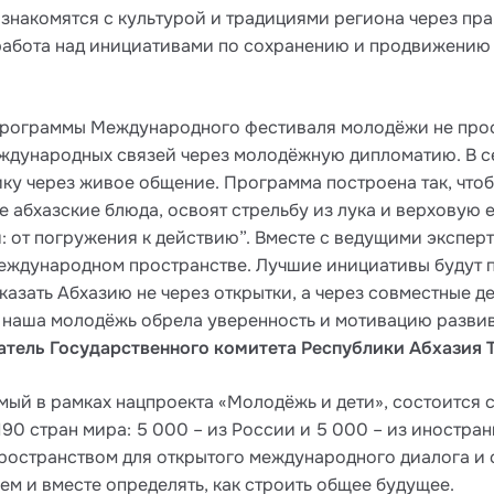
ознакомятся с культурой и традициями региона через пр
работа над инициативами по сохранению и продвижению 
рограммы Международного фестиваля молодёжи не просто
ждународных связей через молодёжную дипломатию. В се
ику через живое общение. Программа построена так, что
абхазские блюда, освоят стрельбу из лука и верховую ез
 от погружения к действию”. Вместе с ведущими экспер
ждународном пространстве. Лучшие инициативы будут п
азать Абхазию не через открытки, а через совместные де
 наша молодёжь обрела уверенность и мотивацию развив
атель Государственного комитета Республики Абхазия 
 в рамках нацпроекта «Молодёжь и дети», состоится с 11
190 стран мира: 5 000 – из России и 5 000 – из иностра
 пространством для открытого международного диалога и
ем и вместе определять, как строить общее будущее.