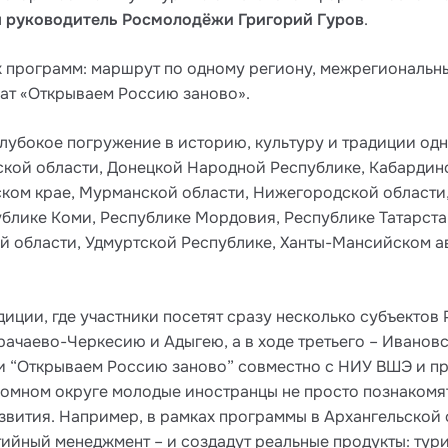
л
руководитель Росмолодёжи Григорий Гуров
.
 программ: маршрут по одному региону, межрегиональн
ат «Открываем Россию заново».
бокое погружение в историю, культуру и традиции одног
ской области, Донецкой Народной Республике, Кабардин
ском крае, Мурманской области, Нижегородской области
блике Коми, Республике Мордовия, Республике Татарстан
й области, Удмуртской Республике, Ханты-Мансийском а
ции, где участники посетят сразу несколько субъектов 
рачаево-Черкесию и Адыгею, а в ходе третьего – Ивано
 “Открываем Россию заново” совместно с НИУ ВШЭ и пр
омном округе молодые иностранцы не просто познакомят
звития. Например, в рамках программы в Архангельской 
ийный менеджмент – и создадут реальные продукты: тури