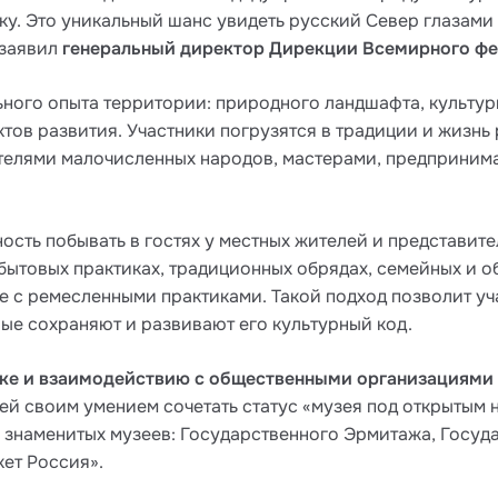
ку. Это уникальный шанс увидеть русский Север глазами
 заявил
генеральный директор Дирекции Всемирного ф
ного опыта территории: природного ландшафта, культур
ов развития. Участники погрузятся в традиции и жизнь р
ителями малочисленных народов, мастерами, предприни
ть побывать в гостях у местных жителей и представите
 бытовых практиках, традиционных обрядах, семейных и 
е с ремесленными практиками. Такой подход позволит уча
рые сохраняют и развивают его культурный код.
ке и взаимодействию с общественными организациями
тей своим умением сочетать статус «музея под открытым
 знаменитых музеев: Государственного Эрмитажа, Госуд
кет Россия».