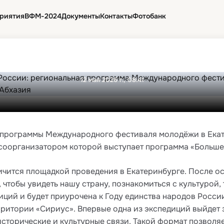
рамма Международного 
риятия
ВФМ-2024
Документы
Контакты
Фотобанк
в страны, федеральную 
и Республику Абхазия
12 мая 2026 г., 08:41
ой программы Международного фестиваля молодёжи в Екат
 соорганизатором которой выступает программа «Больше,
чится площадкой проведения в Екатеринбурге. После о
, чтобы увидеть нашу страну, познакомиться с культуро
иций и будет приурочена к Году единства народов Росси
ритории «Сириус». Впервые одна из экспедиций выйдет 
исторические и культурные связи. Такой формат позволя