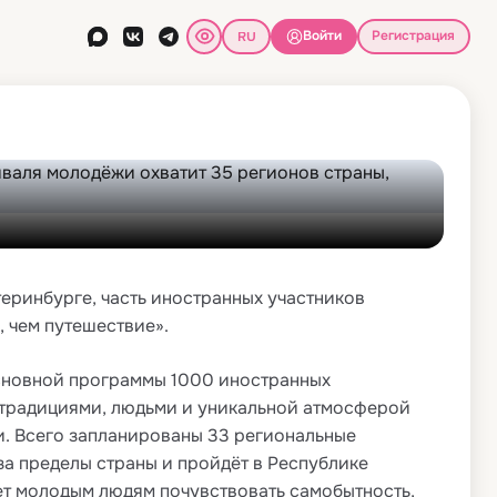
фестиваля молодёжи
Войти
Регистрация
территорию «Сириус»
еринбурге, часть иностранных участников
 чем путешествие».
сновной программы 1000 иностранных
й, традициями, людьми и уникальной атмосферой
и. Всего запланированы 33 региональные
за пределы страны и пройдёт в Республике
ет молодым людям почувствовать самобытность,