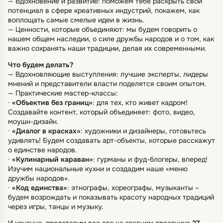
— Вдохновение и развитие: поможем тебе раскрыть свой
потенциал в сфере креативных индустрий, покажем, как
воплощать самые смелые идеи в жизнь.
— Ценности, которые объединяют: мы будем говорить о
нашем общем наследии, о силе дружбы народов и о том, как
важно сохранять наши традиции, делая их современными.
Что будем делать?
— Вдохновляющие выступления: лучшие эксперты, лидеры
мнений и представители власти поделятся своим опытом.
— Практические мастер-классы:
·
«Объектив без границ»
: для тех, кто живет кадром!
Создавайте контент, который объединяет: фото, видео,
моушн-дизайн.
·
«Диалог в красках»
: художники и дизайнеры, готовьтесь
удивлять! Будем создавать арт-объекты, которые расскажут
о единстве народов.
·
«Кулинарный караван»
: гурманы и фуд-блогеры, вперед!
Изучим национальные кухни и создадим наше «меню
дружбы народов».
·
«Код единства»
: этнографы, хореографы, музыканты –
будем возрождать и показывать красоту народных традиций
через игры, танцы и музыку.