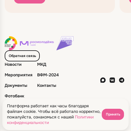
Обратная связь
Новости
МКД
Мероприятия
ВФМ-2024
Документы
Контакты
Фотобанк
© 2026 Автономная некоммерческая организация
«Дирекция Всемирного фестиваля молодежи»
Платформа работает как часы благодаря
файлам cookie. Чтобы всё работало корректно,
Все права защищены
Принять
пожалуйста, ознакомься с нашей
Политики
Политика конфиденциальности
конфиденциальности