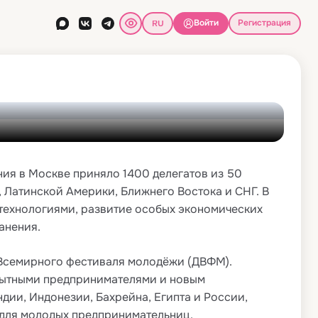
дпринимательниц
Войти
Регистрация
С
ния в Москве приняло 1400 делегатов из 50
 Латинской Америки, Ближнего Востока и СНГ. В
технологиями, развитие особых экономических
анения.
Всемирного фестиваля молодёжи (ДВФМ).
пытными предпринимателями и новым
дии, Индонезии, Бахрейна, Египта и России,
 для молодых предпринимательниц.