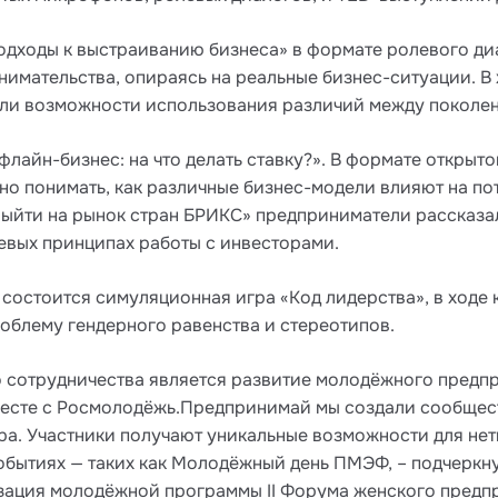
: Подходы к выстраиванию бизнеса» в формате ролевого 
нимательства, опираясь на реальные бизнес-ситуации. В
или возможности использования различий между поколен
флайн-бизнес: на что делать ставку?». В формате откры
чно понимать, как различные бизнес-модели влияют на по
выйти на рынок стран БРИКС» предприниматели рассказа
евых принципах работы с инвесторами.
состоится симуляционная игра «Код лидерства», в ходе
облему гендерного равенства и стереотипов.
 сотрудничества является развитие молодёжного предп
месте с Росмолодёжь.Предпринимай мы создали сообщес
ра. Участники получают уникальные возможности для не
событиях — таких как Молодёжный день ПМЭФ, – подчерк
зация молодёжной программы II Форума женского предпр