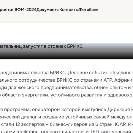
авничества молодых пре
риятия
ВФМ-2024
Документы
Контакты
Фотобанк
запустят в странах БРИК
16 мая 2025 г., 08:00
 предпринимательства БРИКС. Деловое событие объедине
ального сотрудничества БРИКС со странами АТР, Африки,
ды для женского предпринимательства, обмен опытом и 
в области энергетики, устойчивого развития и здравоохр
я программа, оператором которой выступила Дирекция 
нческий диалог и создание устойчивых связей между о
али 12 экспертов – бизнес-лидеров из 6 стран: ЮАР, Ин
тых микрофонов, ролевых диалогов, и TED-выступлений