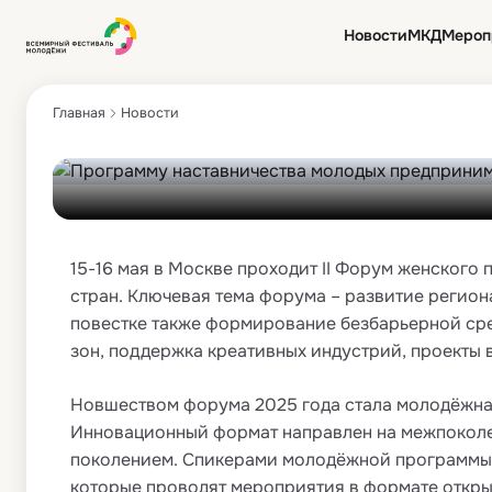
Программу наст
Новости
МКД
Мероп
Главная
Новости
15-16 мая в Москве проходит II Форум женского
стран. Ключевая тема форума – развитие регион
повестке также формирование безбарьерной сре
зон, поддержка креативных индустрий, проекты 
Новшеством форума 2025 года стала молодёжна
Инновационный формат направлен на межпоколе
поколением. Спикерами молодёжной программы ст
которые проводят мероприятия в формате откры