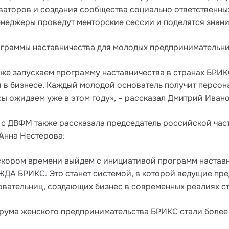
аторов и создания сообщества социально ответственны
менеджеры проведут менторские сессии и поделятся зна
ограммы наставничества для молодых предпринимательни
же запускаем программу наставничества в странах БРИК
и в бизнесе. Каждый молодой основатель получит персо
ы ожидаем уже в этом году», – рассказал Дмитрий Ивано
 с ДВФМ также рассказала председатель российской час
Анна Нестерова:
 скором времени выйдем с инициативой программ настав
ЖДА БРИКС. Это станет системой, в которой ведущие пре
овательниц, создающих бизнес в современных реалиях с
рума женского предпринимательства БРИКС стали более 