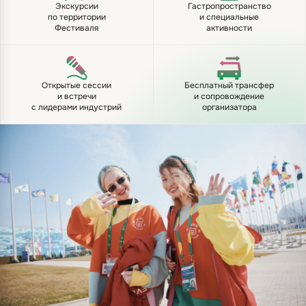
Экскурсии
Гастропространство
по территории
и специальные
Фестиваля
активности
Открытые сессии
Бесплатный трансфер
и встречи
и сопровождение
с лидерами индустрий
организатора