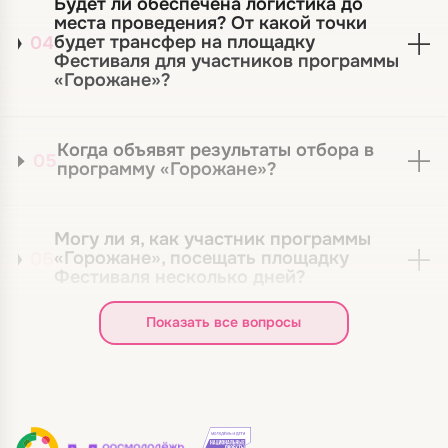
Будет ли обеспечена логистика до
места проведения? От какой точки
будет трансфер на площадку
04
Фестиваля для участников программы
«Горожане»?
Когда объявят результаты отбора в
05
программу «Горожане»?
Могу ли я, как участник программы
«Горожане», посещать площадку
06
Фестиваля несколько дней?
Показать все вопросы
Как участнику программы «Горожане»
07
узнать программу Фестиваля?
Могу ли я, как участник программы